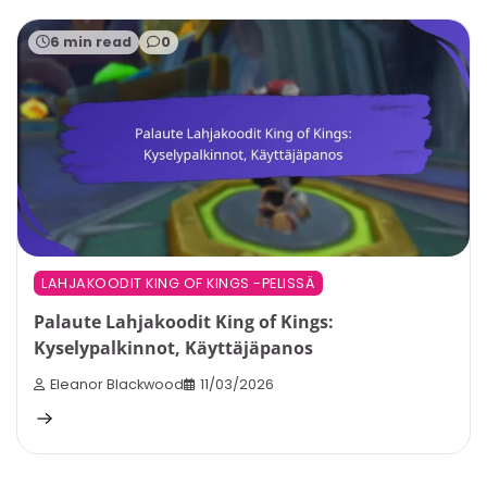
6 min read
0
LAHJAKOODIT KING OF KINGS -PELISSÄ
Palaute Lahjakoodit King of Kings:
Kyselypalkinnot, Käyttäjäpanos
Eleanor Blackwood
11/03/2026