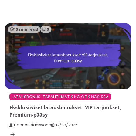
10 min read
0
LATAUSBONUS-TAPAHTUMAT KING OF KINGSISSA
Eksklusiiviset latausbonukset: VIP-tarjoukset,
Premium-pääsy
Eleanor Blackwood
12/03/2026