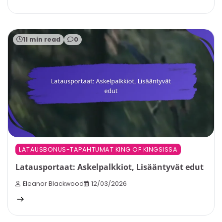
11 min read
0
LATAUSBONUS-TAPAHTUMAT KING OF KINGSISSA
Latausportaat: Askelpalkkiot, Lisääntyvät edut
Eleanor Blackwood
12/03/2026