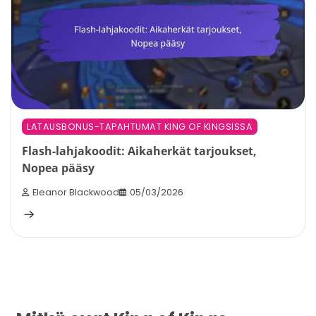
LATAUSBONUS-TAPAHTUMAT KING OF KINGSISSA
Flash-lahjakoodit: Aikaherkät tarjoukset,
Nopea pääsy
Eleanor Blackwood
05/03/2026