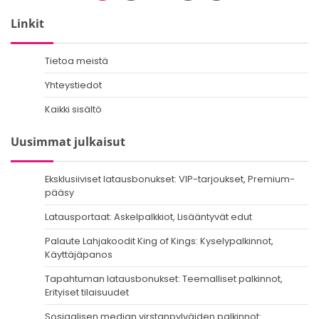
pagination
Linkit
Tietoa meistä
Yhteystiedot
Kaikki sisältö
Uusimmat julkaisut
Eksklusiiviset latausbonukset: VIP-tarjoukset, Premium-
pääsy
Latausportaat: Askelpalkkiot, Lisääntyvät edut
Palaute Lahjakoodit King of Kings: Kyselypalkinnot,
Käyttäjäpanos
Tapahtuman latausbonukset: Teemalliset palkinnot,
Erityiset tilaisuudet
Sosiaalisen median virstanpylväiden palkinnot: