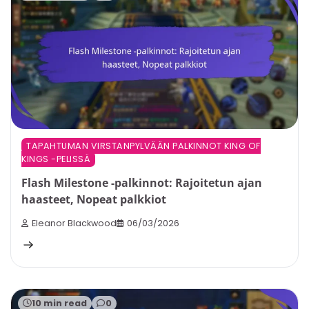
TAPAHTUMAN VIRSTANPYLVÄÄN PALKINNOT KING OF
KINGS -PELISSÄ
Flash Milestone -palkinnot: Rajoitetun ajan
haasteet, Nopeat palkkiot
Eleanor Blackwood
06/03/2026
10 min read
0