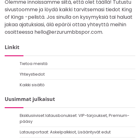
Olemme innoissamme siitä, että olet täällä! Tutustu
sivustoomme ja löydä kaikki tarvitsemasi tiedot King
of Kings -pelistä. Jos sinulla on kysymyksiä tai haluat
jakaa ajatuksiasi, älä epäröi ottaa yhteyttä meihin
osoitteessa
hello@erzurumbbspor.com
.
Linkit
Tietoa meistä
Yhteystiedot
Kaikki sisältö
Uusimmat julkaisut
Eksklusiiviset latausbonukset: VIP-tarjoukset, Premium-
pääsy
Latausportaat: Askelpalkkiot, Lisääntyvät edut