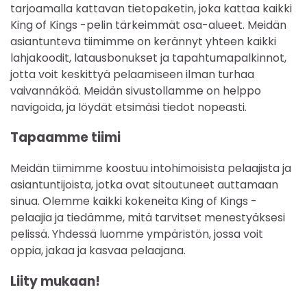
tarjoamalla kattavan tietopaketin, joka kattaa kaikki
King of Kings -pelin tärkeimmät osa-alueet. Meidän
asiantunteva tiimimme on kerännyt yhteen kaikki
lahjakoodit, latausbonukset ja tapahtumapalkinnot,
jotta voit keskittyä pelaamiseen ilman turhaa
vaivannäköä. Meidän sivustollamme on helppo
navigoida, ja löydät etsimäsi tiedot nopeasti.
Tapaamme tiimi
Meidän tiimimme koostuu intohimoisista pelaajista ja
asiantuntijoista, jotka ovat sitoutuneet auttamaan
sinua. Olemme kaikki kokeneita King of Kings -
pelaajia ja tiedämme, mitä tarvitset menestyäksesi
pelissä. Yhdessä luomme ympäristön, jossa voit
oppia, jakaa ja kasvaa pelaajana.
Liity mukaan!