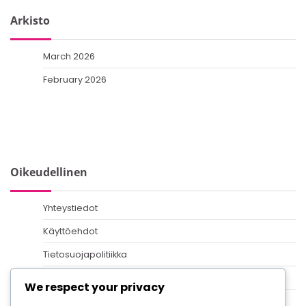
Arkisto
March 2026
February 2026
Oikeudellinen
Yhteystiedot
Käyttöehdot
Tietosuojapolitiikka
Evästeet ja seuranta
We respect your privacy
Tietoa meistä