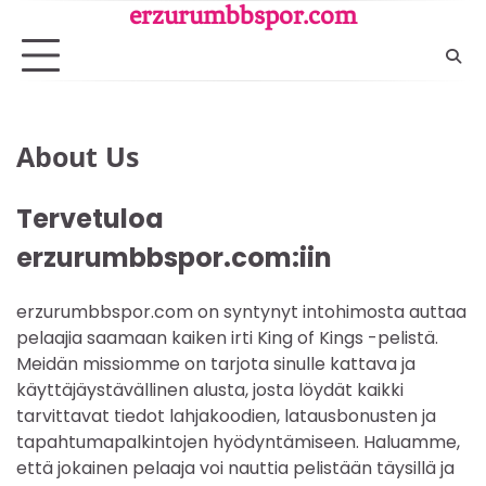
Skip
erzurumbbspor.com
to
content
About Us
Tervetuloa
erzurumbbspor.com:iin
erzurumbbspor.com on syntynyt intohimosta auttaa
pelaajia saamaan kaiken irti King of Kings -pelistä.
Meidän missiomme on tarjota sinulle kattava ja
käyttäjäystävällinen alusta, josta löydät kaikki
tarvittavat tiedot lahjakoodien, latausbonusten ja
tapahtumapalkintojen hyödyntämiseen. Haluamme,
että jokainen pelaaja voi nauttia pelistään täysillä ja